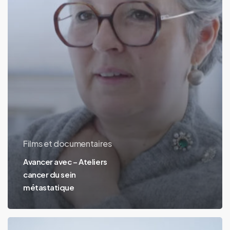
métastatique
Films et documentaires
Avancer avec – Ateliers
cancer du sein
métastatique
Grand