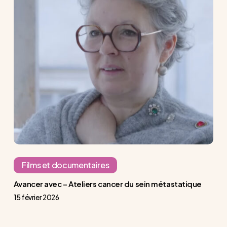
Avancer
avec
–
Ateliers
cancer
du
sein
métastatique
Films et documentaires
Avancer avec – Ateliers cancer du sein métastatique
15 février 2026