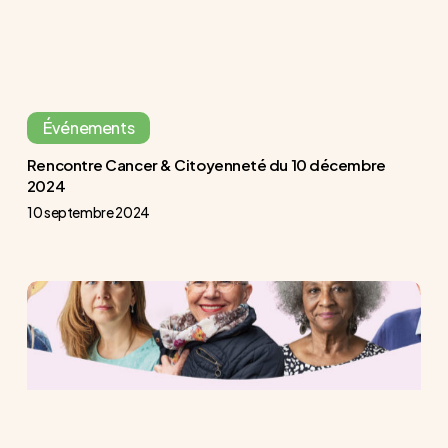
2024
Événements
Rencontre Cancer & Citoyenneté du 10 décembre
2024
10 septembre 2024
Journée
13
engagée
du
12
octobre