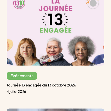
13
engagée
du
13
octobre
2026
Événements
Journée 13 engagée du 13 octobre 2026
4 juillet 2026