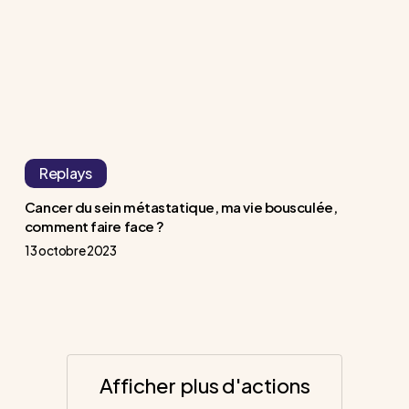
vie
bousculée,
comment
faire
face
?
Replays
Cancer du sein métastatique, ma vie bousculée,
comment faire face ?
13 octobre 2023
Afficher plus d'actions