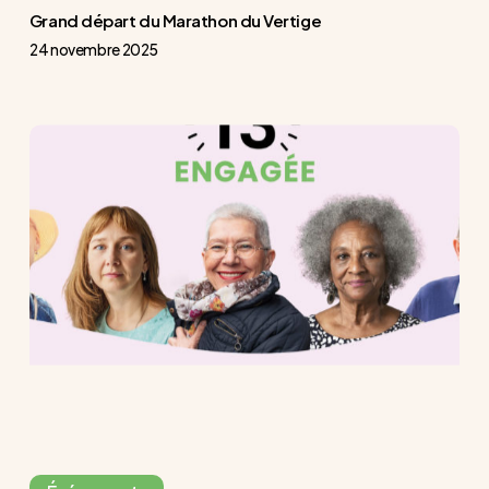
Grand départ du Marathon du Vertige
24 novembre 2025
Journée
13
engagée
du
13
octobre
2025