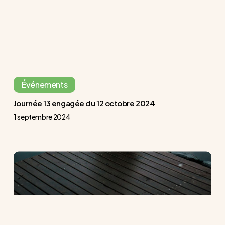
2024
Événements
Journée 13 engagée du 12 octobre 2024
1 septembre 2024
Cancer
du
sein
métastatique,
ma