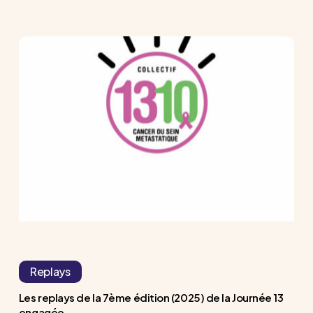
Les
replays
de
la
7ème
édition
(2025)
de
la
Journée
13
Replays
engagée
Les replays de la 7ème édition (2025) de la Journée 13
engagée