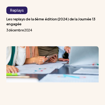
13
Replays
engagée
Les replays de la 6ème édition (2024) de la Journée 13
engagée
3 décembre 2024
La
relation
au
travail
des
femmes
touchées
par