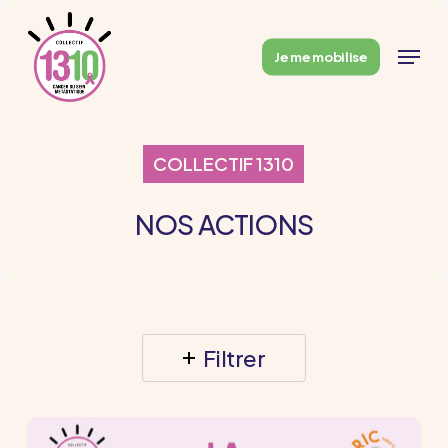
Skip
to
Menu
Je me mobilise
main
content
COLLECTIF 1310
NOS ACTIONS
Filtrer
Journée