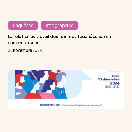
un
cancer
du
Enquêtes
Infographies
sein
La relation au travail des femmes touchées par un
cancer du sein
26 novembre 2024
Rencontre
Cancer
&
Citoyenneté
du
10
décembre