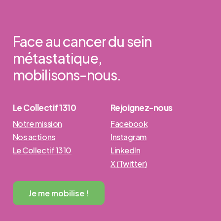
Face
au
cancer
du
sein
métastatique,
mobilisons-nous.
Le Collectif 1310
Rejoignez-nous
Notre mission
Facebook
Nos actions
Instagram
Le Collectif 1310
LinkedIn
X (Twitter)
J
e
m
e
m
o
b
i
l
i
s
e
!