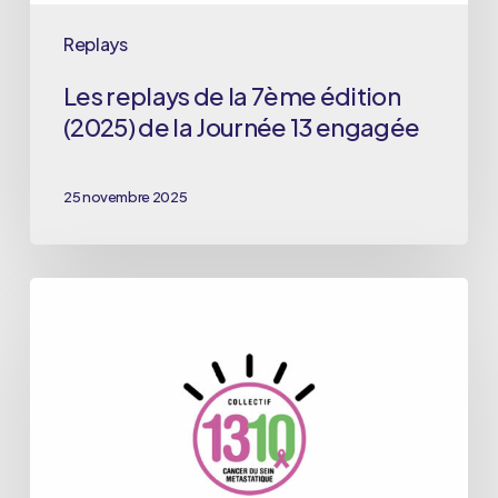
Journée
Replays
13
Les replays de la 7ème édition
engagée
(2025) de la Journée 13 engagée
25 novembre 2025
Les
replays
de
la
6ème
édition
(2024)