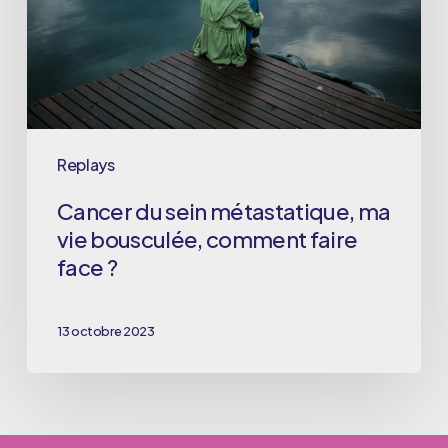
vie
bousculée,
comment
faire
face
Replays
?
Cancer du sein métastatique, ma
vie bousculée, comment faire
face ?
13 octobre 2023