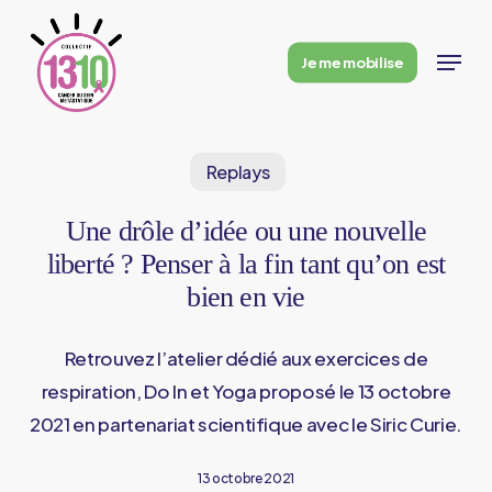
Skip
to
Menu
Je me mobilise
main
content
Replays
Une drôle d’idée ou une nouvelle
liberté ? Penser à la fin tant qu’on est
bien en vie
Retrouvez l’atelier dédié aux exercices de
respiration, Do In et Yoga proposé le 13 octobre
2021 en partenariat scientifique avec le Siric Curie.
13 octobre 2021