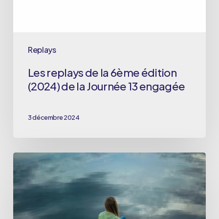
de
la
Journée
Replays
13
Les replays de la 6ème édition
engagée
(2024) de la Journée 13 engagée
3 décembre 2024
Cancer
du
sein
métastatique,
ma